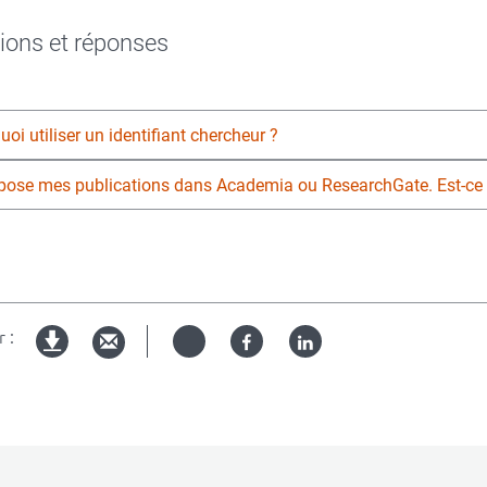
ions et réponses
oi utiliser un identifiant chercheur ?
pose mes publications dans Academia ou ResearchGate. Est-ce s
 :
Twitter
Facebook
Linked
Version
in
imprimable