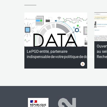
Ouver
Le PGD entité, partenaire
au sei
indispensable de votre politique de données
Reche