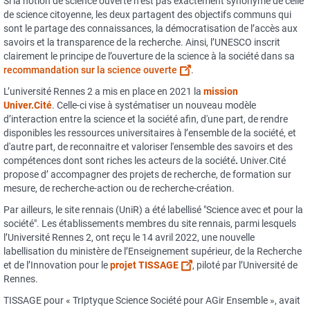
Si la notion de science ouverte n’est pas exactement synonyme de celle
de science citoyenne, les deux partagent des objectifs communs qui
sont le partage des connaissances, la démocratisation de l’accès aux
savoirs et la transparence de la recherche. Ainsi, l’UNESCO inscrit
clairement le principe de l’ouverture de la science à la société dans sa
recommandation sur la science ouverte
.
L’université Rennes 2 a mis en place en 2021 la
mission
Univer.Cité
. Celle-ci vise à systématiser un nouveau modèle
d’interaction entre la science et la société afin, d'une part, de rendre
disponibles les ressources universitaires à l’ensemble de la société, et
d'autre part, de reconnaitre et valoriser l'ensemble des savoirs et des
compétences dont sont riches les acteurs de la société
.
Univer.Cité
propose d’ accompagner des projets de recherche, de formation sur
mesure, de recherche-action ou de recherche-création.
Par ailleurs, le site rennais (UniR) a été labellisé "Science avec et pour la
société". Les établissements membres du site rennais, parmi lesquels
l’Université Rennes 2, ont reçu le 14 avril 2022, une nouvelle
labellisation du ministère de l’Enseignement supérieur, de la Recherche
et de l’Innovation pour le
projet TISSAGE
, piloté par l’Université de
Rennes.
TISSAGE pour « TrIptyque Science Société pour AGir Ensemble », avait