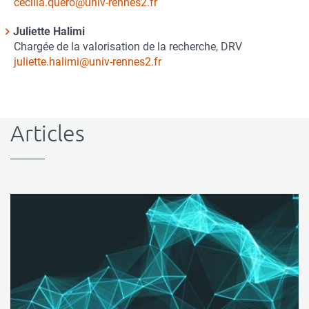
du
Courriel
cecilia.quero@univ-rennes2.fr
contact
Juliette Halimi
Nom
Chargée de la valorisation de la recherche, DRV
du
Courriel
juliette.halimi@univ-rennes2.fr
contact
Articles