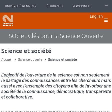
Panneau de gestion des cookies
Aller
⸱⸱⸱
UNIVERSITÉ RENNES 2
ÉTUDIANTS
PERSONNELS
au
contenu
English
principal
INTERNATIONAL
PROFESSIONNELS
BIBLIOTHÈQUES
langues
LES NOUVELLES DE RENNES 2
SOcle : Clés pour la Science Ouverte
Science et société
Accueil
Science ouverte
Science et société
L’objectif de l’ouverture de la science est non seulement
le partage des connaissances entre les chercheurs mais
aussi avec l’ensemble des citoyens afin de favoriser une
société de la connaissance, démocratique, transparente
et collaborative.