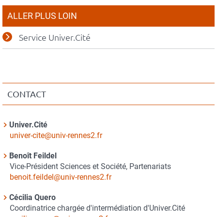
ALLER PLUS LOIN
Service Univer.Cité
CONTACT
Contact
Univer.Cité
Nom
Courriel
univer-cite@univ-rennes2.fr
du
Benoît Feildel
contact
Nom
Vice-Président
Sciences et Société, Partenariats
du
Courriel
benoit.feildel@univ-rennes2.fr
contact
Cécilia Quero
Nom
Coordinatrice chargée d'intermédiation
d'Univer.Cité