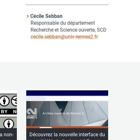
Contact
Cécile Sebban
Nom
Responsable du département
du
Recherche et Science ouverte, SCD
contact
Courriel
cecile.sebban@univ-rennes2.fr
la non-
Découvrez la nouvelle interface du