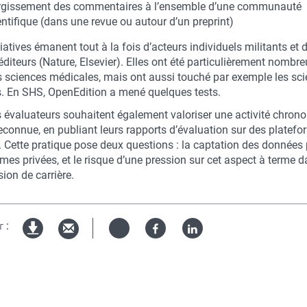
rgissement des commentaires à l’ensemble d’une communauté
entifique (dans une revue ou autour d’un preprint)
iatives émanent tout à la fois d’acteurs individuels militants et 
diteurs (Nature, Elsevier). Elles ont été particulièrement nombr
s sciences médicales, mais ont aussi touché par exemple les sc
s. En SHS, OpenEdition a mené quelques tests.
s évaluateurs souhaitent également valoriser une activité chron
reconnue, en publiant leurs rapports d’évaluation sur des platef
. Cette pratique pose deux questions : la captation des données
mes privées, et le risque d’une pression sur cet aspect à terme d
ion de carrière.
 :
Twitter
Facebook
Linked
Version
in
imprimable