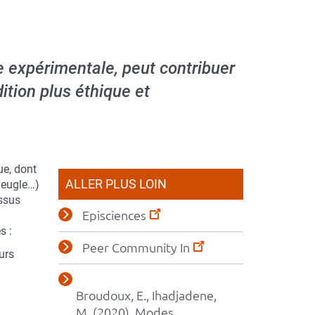
e expérimentale, peut contribuer
dition plus éthique et
ue, dont
ALLER PLUS LOIN
aveugle…)
essus
Episciences
s :
Peer Community In
urs
Broudoux, E., Ihadjadene,
M. (2020). Modes