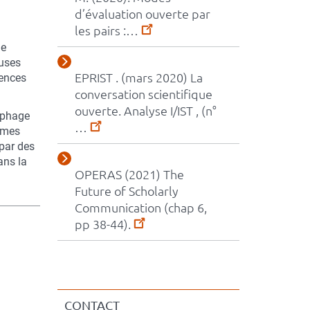
d’évaluation ouverte par
les pairs :…
de
euses
EPRIST . (mars 2020) La
iences
conversation scientifique
ouverte. Analyse I/IST , (n°
ophage
…
ormes
 par des
ans la
OPERAS (2021) The
Future of Scholarly
Communication (chap 6,
pp 38-44).
CONTACT