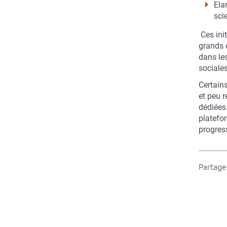
Ela
sci
Ces init
grands é
dans le
sociale
Certain
et peu 
dédiées
platefor
progress
Partager