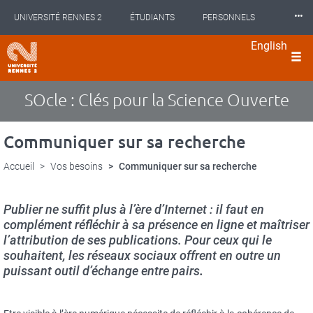
Panneau de gestion des cookies
Aller
⸱⸱⸱
UNIVERSITÉ RENNES 2
ÉTUDIANTS
PERSONNELS
au
contenu
English
principal
INTERNATIONAL
PROFESSIONNELS
BIBLIOTHÈQUES
langues
LES NOUVELLES DE RENNES 2
SOcle : Clés pour la Science Ouverte
Communiquer sur sa recherche
Accueil
Vos besoins
Communiquer sur sa recherche
Publier ne suffit plus à l’ère d’Internet : il faut en
complément réfléchir à sa présence en ligne et maîtriser
l’attribution de ses publications. Pour ceux qui le
souhaitent, les réseaux sociaux offrent en outre un
puissant outil d’échange entre pairs
.