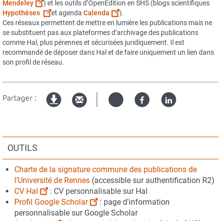
Mendeley
) et les outils d’OpenEdition en SHS (blogs scientifiques
Hypothèses
et agenda
Calenda
).
Ces réseaux permettent de mettre en lumière les publications mais ne
se substituent pas aux plateformes d’archivage des publications
comme Hal, plus pérennes et sécurisées juridiquement. Il est
recommandé de déposer dans Hal et de faire uniquement un lien dans
son profil de réseau.
Partager :
Twitter
Facebook
Linked
Version
in
imprimable
Blocs
personnalisables
OUTILS
Contenu
Charte de la signature commune des publications de
du
l’Université de Rennes
(accessible sur authentification R2)
bloc
CV Hal
: CV personnalisable sur Hal
Profil Google Scholar
: page d'information
personnalisable sur Google Scholar