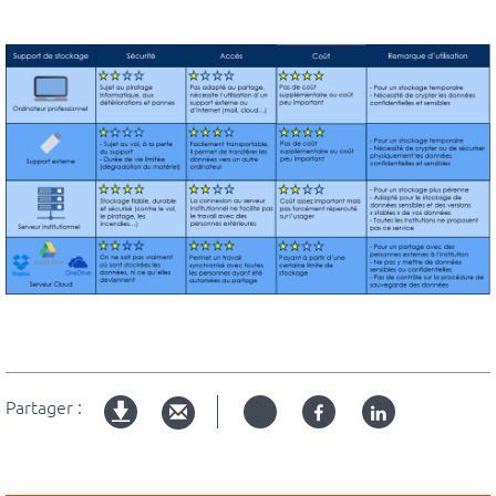
Partager :
Twitter
Facebook
Linked
Version
in
imprimable
Blocs