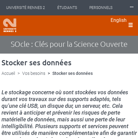
Panneau de gestion des cookies
Aller
⸱⸱⸱
UNIVERSITÉ RENNES 2
ÉTUDIANTS
PERSONNELS
au
contenu
English
principal
INTERNATIONAL
PROFESSIONNELS
BIBLIOTHÈQUES
langues
LES NOUVELLES DE RENNES 2
SOcle : Clés pour la Science Ouverte
Stocker ses données
Accueil
Vos besoins
Stocker ses données
Le stockage concerne où sont stockées vos données
durant vos travaux sur des supports adaptés, tels
qu’une clé USB, un disque dur, un serveur, etc. Cela
revient à anticiper et prévenir les risques de perte
matérielle de données, mais aussi une perte de leur
intelligibilité. Plusieurs supports et services peuvent
être utilisés de manière complémentaire afin de garantir