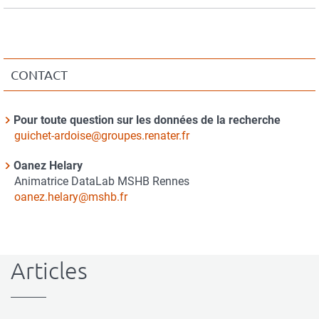
CONTACT
Contact
Pour toute question sur les données de la recherche
Nom
Courriel
guichet-ardoise@groupes.renater.fr
du
Oanez Helary
contact
Nom
Animatrice DataLab MSHB Rennes
du
Courriel
oanez.helary@mshb.fr
contact
Articles