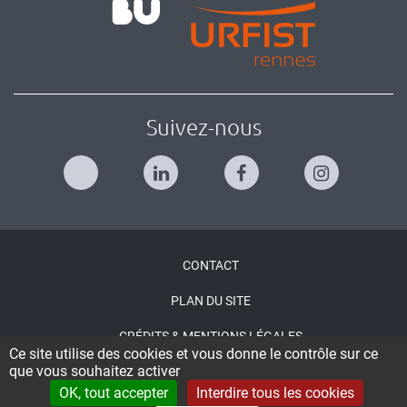
Suivez-nous
Menu
CONTACT
Pied
PLAN DU SITE
de
CRÉDITS & MENTIONS LÉGALES
page
Ce site utilise des cookies et vous donne le contrôle sur ce
que vous souhaitez activer
ACCESSIBILITÉ : NON CONFORME
OK, tout accepter
Interdire tous les cookies