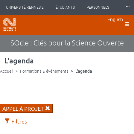
Panneau de gestion des cookies
Aller
⸱⸱⸱
UNIVERSITÉ RENNES 2
ÉTUDIANTS
PERSONNELS
au
contenu
English
principal
INTERNATIONAL
PROFESSIONNELS
BIBLIOTHÈQUES
langues
LES NOUVELLES DE RENNES 2
SOcle : Clés pour la Science Ouverte
L'agenda
Accueil
Formations & événements
L'agenda
APPEL À PROJET
Filtres