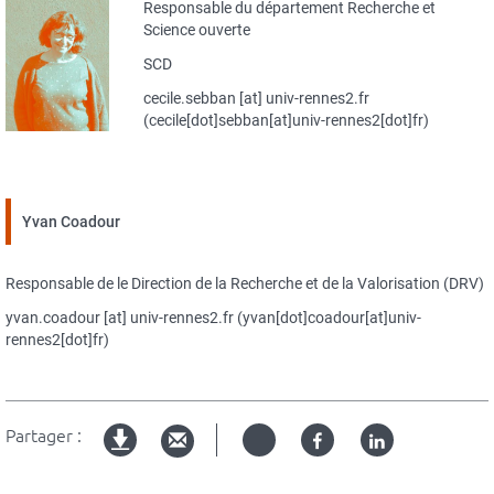
Responsable du département Recherche et
Science ouverte
SCD
cecile.sebban
[at]
univ-rennes2.fr
(cecile[dot]sebban[at]univ-rennes2[dot]fr)
Yvan Coadour
Responsable de le Direction de la Recherche et de la Valorisation (DRV)
yvan.coadour
[at]
univ-rennes2.fr
(yvan[dot]coadour[at]univ-
rennes2[dot]fr)
Partager :
Twitter
Facebook
Linked
Version
in
imprimable