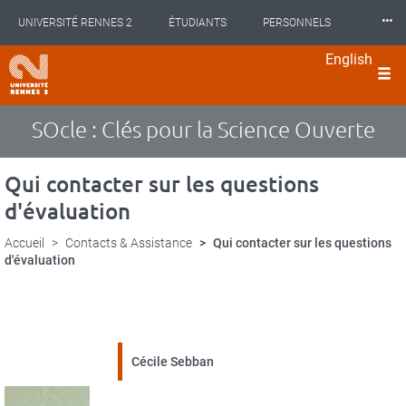
Panneau de gestion des cookies
Aller
⸱⸱⸱
UNIVERSITÉ RENNES 2
ÉTUDIANTS
PERSONNELS
au
contenu
English
principal
INTERNATIONAL
PROFESSIONNELS
BIBLIOTHÈQUES
langues
LES NOUVELLES DE RENNES 2
SOcle : Clés pour la Science Ouverte
Qui contacter sur les questions
d'évaluation
Accueil
Contacts & Assistance
Qui contacter sur les questions
d'évaluation
Cécile Sebban