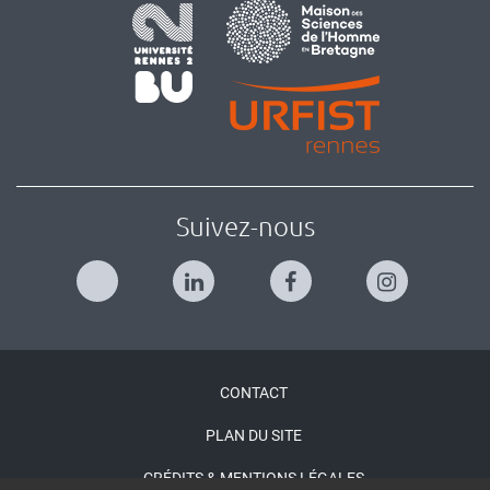
Suivez-nous
Menu
CONTACT
Pied
PLAN DU SITE
de
CRÉDITS & MENTIONS LÉGALES
page